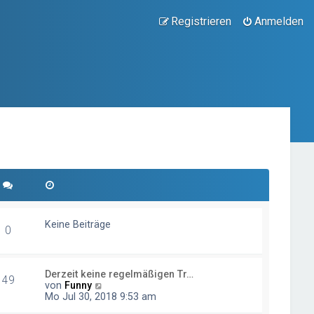
Registrieren
Anmelden
Keine Beiträge
0
Derzeit keine regelmäßigen Tr…
49
N
von
Funny
e
Mo Jul 30, 2018 9:53 am
u