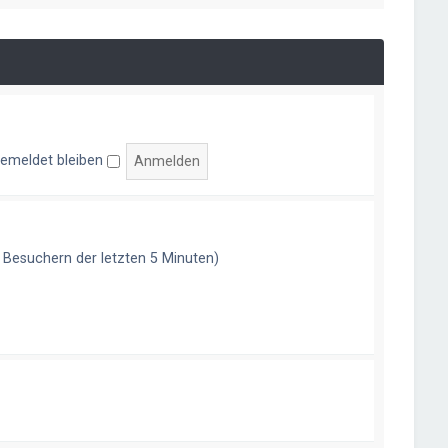
e
s
t
e
r
B
e
i
t
r
emeldet bleiben
a
g
n Besuchern der letzten 5 Minuten)