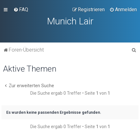
FAQ
Registrieren
Anmelden
Munich Lair
S
Foren-Übersicht
u
Aktive Themen
c
h
e
Zur erweiterten Suche
Die Suche ergab 0 Treffer • Seite
1
von
1
Es wurden keine passenden Ergebnisse gefunden.
Die Suche ergab 0 Treffer • Seite
1
von
1