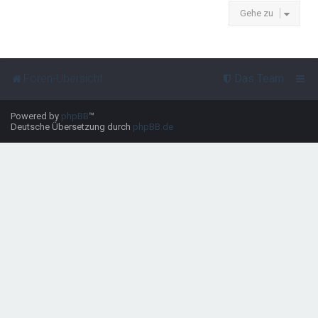
Gehe zu
Foren-Übersicht
Das Team
Powered by
phpBB
™
Deutsche Übersetzung durch
phpBB.de