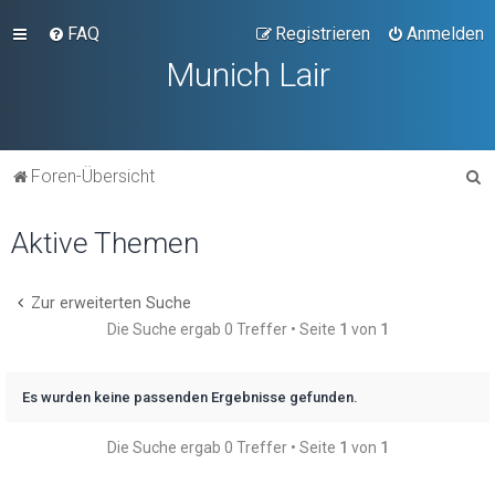
FAQ
Registrieren
Anmelden
Munich Lair
S
Foren-Übersicht
u
Aktive Themen
c
h
e
Zur erweiterten Suche
Die Suche ergab 0 Treffer • Seite
1
von
1
Es wurden keine passenden Ergebnisse gefunden.
Die Suche ergab 0 Treffer • Seite
1
von
1