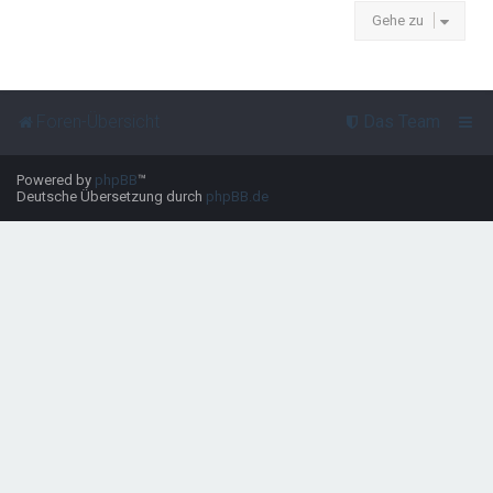
Gehe zu
Foren-Übersicht
Das Team
Powered by
phpBB
™
Deutsche Übersetzung durch
phpBB.de