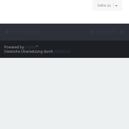
Gehe zu
Foren-Übersicht
Das Team
Powered by
phpBB
™
Deutsche Übersetzung durch
phpBB.de