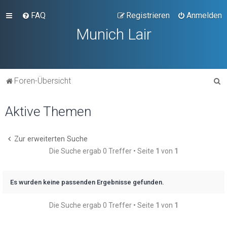
FAQ
Registrieren
Anmelden
Munich Lair
S
Foren-Übersicht
u
Aktive Themen
c
h
e
Zur erweiterten Suche
Die Suche ergab 0 Treffer • Seite
1
von
1
Es wurden keine passenden Ergebnisse gefunden.
Die Suche ergab 0 Treffer • Seite
1
von
1