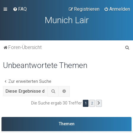
FAQ
Registrieren
Anmelden
Munich Lair
S
Foren-Übersicht
u
Unbeantwortete Themen
c
h
e
Zur erweiterten Suche
Suche
Erweiterte Suche
Die Suche ergab 30 Treffer
1
2
Nächste
Themen