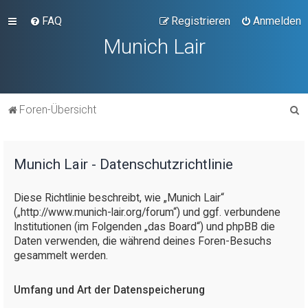
FAQ
Registrieren
Anmelden
Munich Lair
S
Foren-Übersicht
u
c
Munich Lair - Datenschutzrichtlinie
h
e
Diese Richtlinie beschreibt, wie „Munich Lair“
(„http://www.munich-lair.org/forum“) und ggf. verbundene
Institutionen (im Folgenden „das Board“) und phpBB die
Daten verwenden, die während deines Foren-Besuchs
gesammelt werden.
Umfang und Art der Datenspeicherung