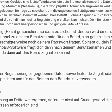
ies. Cookies sind kleine Textdateien, die dein Browser als temporäre Dateie
ngs-Nummer (Session-ID), die dir von phpBB automatisch zugewiesen wird. Ein
 gelesenen Beiträge zu speichern, um die ungelesenen Beiträge markieren zu k
n Betreiber übermittelt werden. Dies betrifft — ohne Anspruch auf Vollständig
d die von dir nach deiner Registrierung erstellten Nachrichten. Dein Benutze
m Konto und einer persönlichen und gültigen E-Mail-Adresse.
 (Hash) gespeichert, so dass es sicher ist. Jedoch wird dir emp
ssel zu deinem Benutzerkonto für das Board, also geh mit ihm 
berechtigterweise nach deinem Passwort fragen. Solltest du dein
hpBB-Software fragt dich dann nach deinem Benutzernamen und 
 du dann auf das Board zugreifen kannst.
der Registrierung eingegebenen Daten sowie laufende Zugriffsda
speichern und für den Betrieb des Boards zu verwenden.
n
mung an Dritte weitergeben, sofern er nicht auf Grund gesetzlich
ssen erforderlich sind.