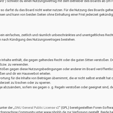
ard“) schließt du einen Nutzungsvertrag mit dem Betreiber des Boards ab (im 
o darfst du das Board nicht weiter nutzen. Für die Nutzung des Boards gelten 
en und kann von beiden Seiten ohne Einhaltung einer Frist jederzeit gekündig
er ein einfaches, zeitlich und räumlich unbeschränktes und unentgeltliches Rec
ch nach Kündigung des Nutzungsvertrages bestehen.
ne Inhalte enthält, die gegen geltendes Recht oder die guten Sitten verstoßen. 
 bzw. zu verwenden.
rstößen gegen diese Nutzungsbedingungen oder anderer im Board veröffentli
en und dir ein Hausverbot erteilen.
rtung für die Inhalte von Beiträgen übernimmt, die er nicht selbst erstellt ha
derzeit zu löschen oder zu sperren.
äge abzuändern, sofern sie gegen o. g. Regeln verstoßen oder geeignet sind, 
nter der „
GNU General Public License v2
“ (GPL) bereitgestellten Foren-Soft
hsprachige Community unter www.phpbb.de zur Verfügung gestellt. Beide habe