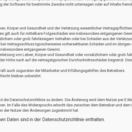
 der Software für bestimmte Zwecke nicht untersagen oder auf Inhalte fremd
en, Körper und Gesundheit und der Verletzung wesentlicher Vertragspflichten (
ies gilt auch für mittelbare Folgeschäden wie insbesondere entgangenen Gewi
tzlichem oder grob fahrlässigem Verhalten oder bei Schäden aus der Verletzu
die bei Vertragsschluss typischerweise vorhersehbaren Schäden und im übrige
ie insbesondere entgangenen Gewinn.
rletzung von Leben, Körper und Gesundheit oder vorsätzlichem oder grob fahr
er Höhe nach auf die vertragstypischen Durchschnittsschäden begrenzt. Dies
äß auch zugunsten der Mitarbeiter und Erfüllungsgehilfen des Betreibers.
echt bleiben unberührt.
d die Datenschutzrichtlinie zu ändern. Die Änderung wird dem Nutzer per E-Mail
hen. Im Falle des Widerspruchs erlischt das zwischen dem Betreiber und dem 
enn der Nutzer den Änderungen zugestimmt hat.
n Daten sind in der Datenschutzrichtlinie enthalten.