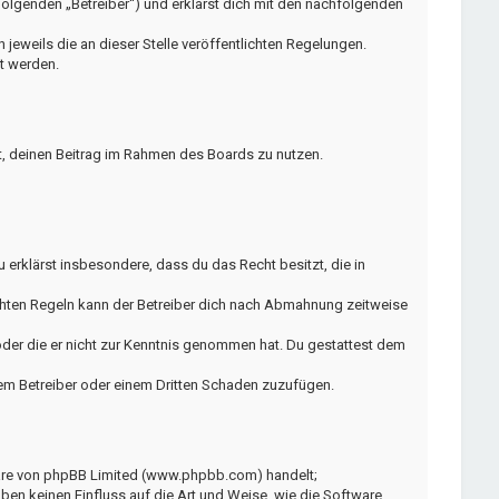
Folgenden „Betreiber“) und erklärst dich mit den nachfolgenden
jeweils die an dieser Stelle veröffentlichten Regelungen.
t werden.
ht, deinen Beitrag im Rahmen des Boards zu nutzen.
Du erklärst insbesondere, dass du das Recht besitzt, die in
chten Regeln kann der Betreiber dich nach Abmahnung zeitweise
t oder die er nicht zur Kenntnis genommen hat. Du gestattest dem
dem Betreiber oder einem Dritten Schaden zuzufügen.
ware von phpBB Limited (www.phpbb.com) handelt;
n keinen Einfluss auf die Art und Weise, wie die Software