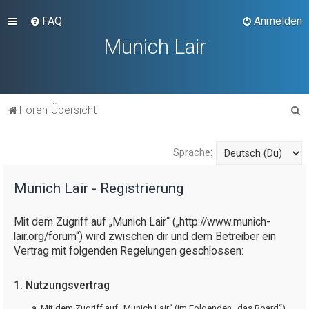
FAQ
Anmelden
Munich Lair
S
Foren-Übersicht
u
c
Sprache:
h
e
Munich Lair - Registrierung
Mit dem Zugriff auf „Munich Lair“ („http://www.munich-
lair.org/forum“) wird zwischen dir und dem Betreiber ein
Vertrag mit folgenden Regelungen geschlossen:
1. Nutzungsvertrag
Mit dem Zugriff auf „Munich Lair“ (im Folgenden „das Board“)