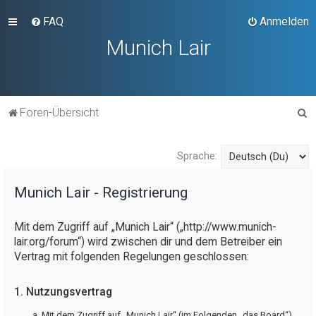
FAQ
Anmelden
Munich Lair
S
Foren-Übersicht
u
c
Sprache:
h
e
Munich Lair - Registrierung
Mit dem Zugriff auf „Munich Lair“ („http://www.munich-
lair.org/forum“) wird zwischen dir und dem Betreiber ein
Vertrag mit folgenden Regelungen geschlossen:
1. Nutzungsvertrag
Mit dem Zugriff auf „Munich Lair“ (im Folgenden „das Board“)