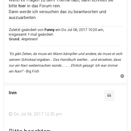
Wenn ihr Fragen zu dem Thema habt, dann schreibt sie
bitte
hier
in das Forum rein.
Dann werde ich versuchen das zu beantworten und
auszuarbeiten.
Zuletzt geändert von
Funny
am Do Jul 06, 2017 10:20 am,
insgesamt 1-mal geändert.
Grund:
Anpinnen!
"Es gibt Zeiten, da muss ein Mann kämpfen und andere, da muss er sich
seinem Schicksal ergeben... Das Handtuch werfen... und einsehen, dass
nur ein Narr weitermachen würde... ... .. Ehrlich gesagt: Ich war immer
ein Narr!"
- Big Fish
N
a
c
h
o
livin
b
e
n
Do Jul 06, 2017 12:35 pm