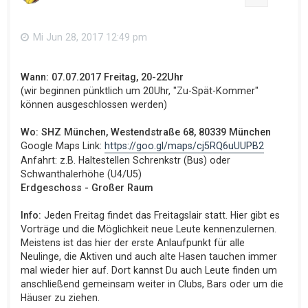
Mi Jun 28, 2017 12:49 pm
Wann: 07.07.2017 Freitag, 20-22Uhr
(wir beginnen pünktlich um 20Uhr, "Zu-Spät-Kommer"
können ausgeschlossen werden)
Wo: SHZ München, Westendstraße 68, 80339 München
Google Maps Link:
https://goo.gl/maps/cj5RQ6uUUPB2
Anfahrt: z.B. Haltestellen Schrenkstr (Bus) oder
Schwanthalerhöhe (U4/U5)
Erdgeschoss - Großer Raum
Info:
Jeden Freitag findet das Freitagslair statt. Hier gibt es
Vorträge und die Möglichkeit neue Leute kennenzulernen.
Meistens ist das hier der erste Anlaufpunkt für alle
Neulinge, die Aktiven und auch alte Hasen tauchen immer
mal wieder hier auf. Dort kannst Du auch Leute finden um
anschließend gemeinsam weiter in Clubs, Bars oder um die
Häuser zu ziehen.