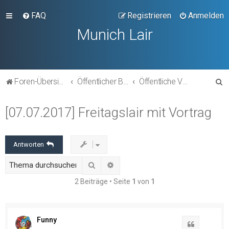
FAQ
Registrieren
Anmelden
Munich Lair
S
Foren-Übersicht
Öffentlicher Bereich
Öffentliche Veranstaltungen
u
[07.07.2017] Freitagslair mit Vortrag
c
h
e
Antworten
Suche
Erweiterte Suche
2 Beiträge • Seite
1
von
1
Funny