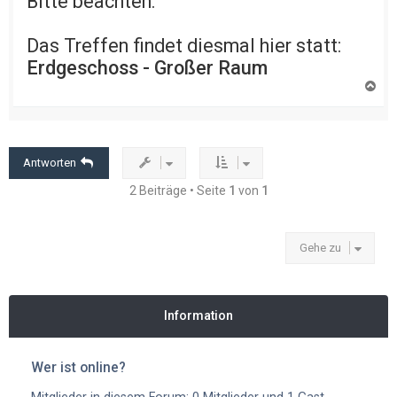
Bitte beachten:
Das Treffen findet diesmal hier statt:
Erdgeschoss - Großer Raum
N
a
c
h
o
b
e
Antworten
n
2 Beiträge • Seite
1
von
1
Gehe zu
Information
Wer ist online?