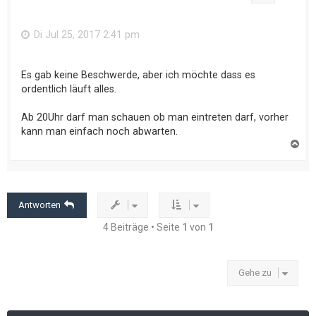
e
n
Di Jul 25, 2017 2:41 pm
Es gab keine Beschwerde, aber ich möchte dass es
ordentlich läuft alles.
Ab 20Uhr darf man schauen ob man eintreten darf, vorher
kann man einfach noch abwarten.
N
a
c
h
o
b
e
Antworten
n
4 Beiträge • Seite
1
von
1
Gehe zu