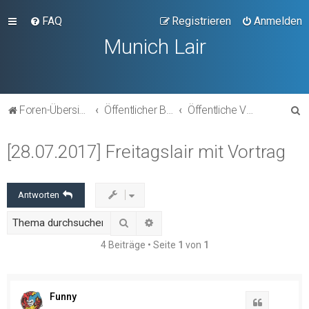
FAQ
Registrieren
Anmelden
Munich Lair
S
Foren-Übersicht
Öffentlicher Bereich
Öffentliche Veranstaltungen
u
[28.07.2017] Freitagslair mit Vortrag
c
h
e
Antworten
Suche
Erweiterte Suche
4 Beiträge • Seite
1
von
1
Funny