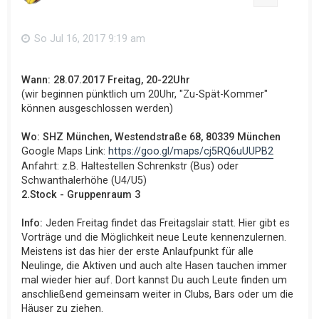
So Jul 16, 2017 9:19 am
Wann: 28.07.2017 Freitag, 20-22Uhr
(wir beginnen pünktlich um 20Uhr, "Zu-Spät-Kommer"
können ausgeschlossen werden)
Wo: SHZ München, Westendstraße 68, 80339 München
Google Maps Link:
https://goo.gl/maps/cj5RQ6uUUPB2
Anfahrt: z.B. Haltestellen Schrenkstr (Bus) oder
Schwanthalerhöhe (U4/U5)
2.Stock - Gruppenraum 3
Info:
Jeden Freitag findet das Freitagslair statt. Hier gibt es
Vorträge und die Möglichkeit neue Leute kennenzulernen.
Meistens ist das hier der erste Anlaufpunkt für alle
Neulinge, die Aktiven und auch alte Hasen tauchen immer
mal wieder hier auf. Dort kannst Du auch Leute finden um
anschließend gemeinsam weiter in Clubs, Bars oder um die
Häuser zu ziehen.