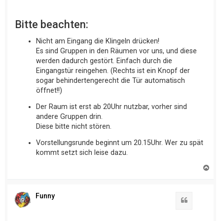
Bitte beachten:
Nicht am Eingang die Klingeln drücken!
Es sind Gruppen in den Räumen vor uns, und diese
werden dadurch gestört. Einfach durch die
Eingangstür reingehen. (Rechts ist ein Knopf der
sogar behindertengerecht die Tür automatisch
öffnet!!)
Der Raum ist erst ab 20Uhr nutzbar, vorher sind
andere Gruppen drin.
Diese bitte nicht stören.
Vorstellungsrunde beginnt um 20.15Uhr. Wer zu spät
kommt setzt sich leise dazu.
N
a
c
h
o
Funny
b
e
n