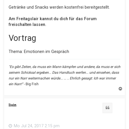
Getränke und Snacks werden kostenfrei bereitgestellt.
Am Freitagslair kannst du dich für das Forum
freischalten lassen.
Vortrag
Thema: Emotionen im Gespräch
"Es gibt Zeiten, da muss ein Mann kämpfen und andere, da muss er sich
seinem Schicksal ergeben... Das Handtuch werfen... und einsehen, dass
nur ein Narr weitermachen würde... ... .. Ehrlich gesagt: Ich war immer
ein Narr!"
- Big Fish
N
a
c
h
o
livin
b
e
n
Mo Jul 24, 2017 2:15 pm