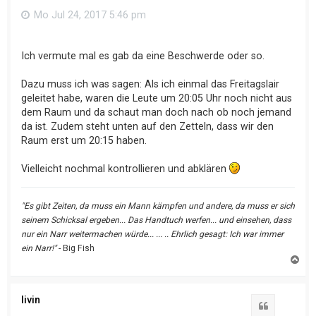
Mo Jul 24, 2017 5:46 pm
Ich vermute mal es gab da eine Beschwerde oder so.
Dazu muss ich was sagen: Als ich einmal das Freitagslair
geleitet habe, waren die Leute um 20:05 Uhr noch nicht aus
dem Raum und da schaut man doch nach ob noch jemand
da ist. Zudem steht unten auf den Zetteln, dass wir den
Raum erst um 20:15 haben.
Vielleicht nochmal kontrollieren und abklären
"Es gibt Zeiten, da muss ein Mann kämpfen und andere, da muss er sich
seinem Schicksal ergeben... Das Handtuch werfen... und einsehen, dass
nur ein Narr weitermachen würde... ... .. Ehrlich gesagt: Ich war immer
ein Narr!"
- Big Fish
N
a
c
h
o
livin
b