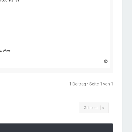
Rechts ist
in Narr
N
a
c
h
o
b
1 Beitrag • Seite
1
von
1
e
n
Gehe zu