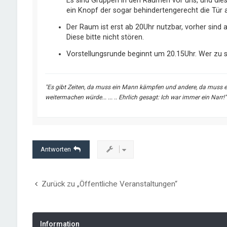
Es sind Gruppen in den Räumen vor uns, und dies
ein Knopf der sogar behindertengerecht die Tür 
Der Raum ist erst ab 20Uhr nutzbar, vorher sind 
Diese bitte nicht stören.
Vorstellungsrunde beginnt um 20.15Uhr. Wer zu s
"Es gibt Zeiten, da muss ein Mann kämpfen und andere, da muss er
weitermachen würde... ... .. Ehrlich gesagt: Ich war immer ein Narr!"
Antworten
Zurück zu „Öffentliche Veranstaltungen“
Information