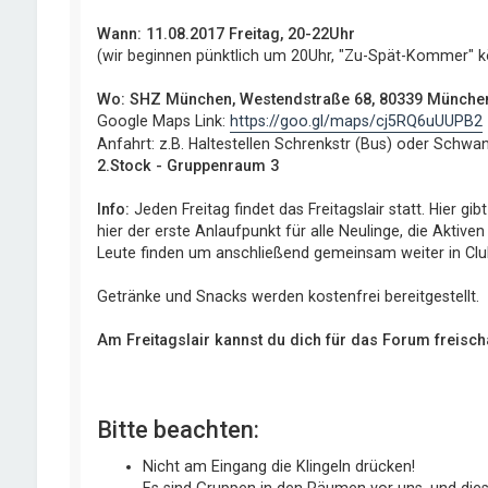
Wann: 11.08.2017 Freitag, 20-22Uhr
(wir beginnen pünktlich um 20Uhr, "Zu-Spät-Kommer" 
Wo: SHZ München, Westendstraße 68, 80339 Münche
Google Maps Link:
https://goo.gl/maps/cj5RQ6uUUPB2
Anfahrt: z.B. Haltestellen Schrenkstr (Bus) oder Schwa
2.Stock - Gruppenraum 3
Info:
Jeden Freitag findet das Freitagslair statt. Hier g
hier der erste Anlaufpunkt für alle Neulinge, die Akti
Leute finden um anschließend gemeinsam weiter in Club
Getränke und Snacks werden kostenfrei bereitgestellt.
Am Freitagslair kannst du dich für das Forum freisch
Bitte beachten:
Nicht am Eingang die Klingeln drücken!