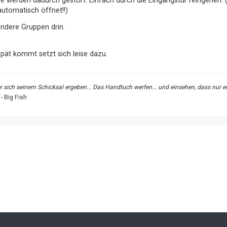
e werden dadurch gestört. Einfach durch die Eingangstür reingehen. (
automatisch öffnet!!)
andere Gruppen drin.
pät kommt setzt sich leise dazu.
 sich seinem Schicksal ergeben... Das Handtuch werfen... und einsehen, dass nur e
- Big Fish