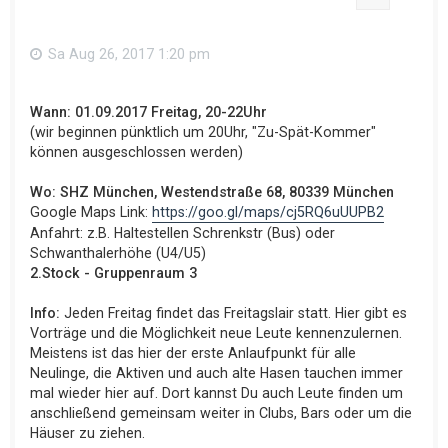
Sa Aug 26, 2017 1:20 pm
Wann: 01.09.2017 Freitag, 20-22Uhr
(wir beginnen pünktlich um 20Uhr, "Zu-Spät-Kommer"
können ausgeschlossen werden)
Wo: SHZ München, Westendstraße 68, 80339 München
Google Maps Link:
https://goo.gl/maps/cj5RQ6uUUPB2
Anfahrt: z.B. Haltestellen Schrenkstr (Bus) oder
Schwanthalerhöhe (U4/U5)
2.Stock - Gruppenraum 3
Info:
Jeden Freitag findet das Freitagslair statt. Hier gibt es
Vorträge und die Möglichkeit neue Leute kennenzulernen.
Meistens ist das hier der erste Anlaufpunkt für alle
Neulinge, die Aktiven und auch alte Hasen tauchen immer
mal wieder hier auf. Dort kannst Du auch Leute finden um
anschließend gemeinsam weiter in Clubs, Bars oder um die
Häuser zu ziehen.