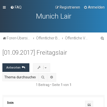
FAQ
Registrieren
Anmelden
Munich Lair
S
Foren-Übersicht
Öffentlicher Bereich
Öffentliche Veranstaltungen
u
[01.09.2017] Freitagslair
c
h
e
Antworten
Suche
Erweiterte Suche
1 Beitrag • Seite
1
von
1
livin