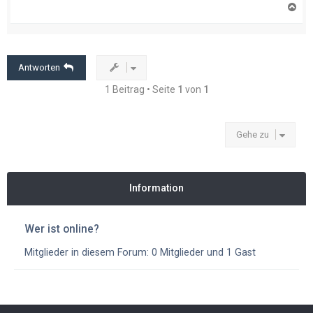
N
a
c
h
o
b
e
Antworten
n
1 Beitrag • Seite
1
von
1
Gehe zu
Information
Wer ist online?
Mitglieder in diesem Forum: 0 Mitglieder und 1 Gast