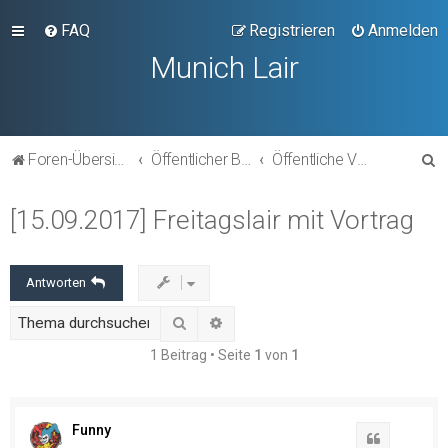
FAQ
Registrieren
Anmelden
Munich Lair
S
Foren-Übersicht
Öffentlicher Bereich
Öffentliche Veranstaltungen
u
[15.09.2017] Freitagslair mit Vortrag
c
h
e
Antworten
Suche
Erweiterte Suche
1 Beitrag • Seite
1
von
1
Funny