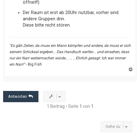
öffnet!!)
Der Raum ist erst ab 20Uhr nutzbar, vorher sind
andere Gruppen drin.
Diese bitte nicht stören.
"Es gibt Zeiten, da muss ein Mann kämpfen und andere, da muss er sich
seinem Schicksal ergeben... Das Handtuch werfen... und einsehen, dass
nur ein Narr weitermachen würde... ... .. Ehrlich gesagt: Ich war immer
ein Narr!"
- Big Fish
N
a
c
h
o
b
e
Antworten
n
1 Beitrag • Seite
1
von
1
Gehe zu