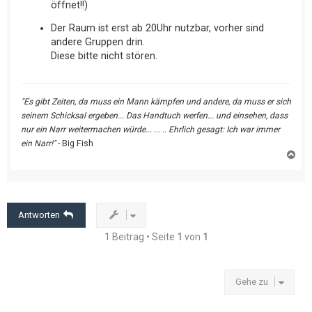
öffnet!!)
Der Raum ist erst ab 20Uhr nutzbar, vorher sind
andere Gruppen drin.
Diese bitte nicht stören.
"Es gibt Zeiten, da muss ein Mann kämpfen und andere, da muss er sich
seinem Schicksal ergeben... Das Handtuch werfen... und einsehen, dass
nur ein Narr weitermachen würde... ... .. Ehrlich gesagt: Ich war immer
ein Narr!"
- Big Fish
N
a
c
h
o
b
e
Antworten
n
1 Beitrag • Seite
1
von
1
Gehe zu