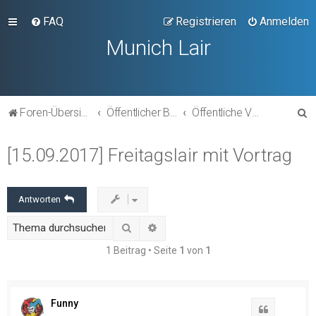
FAQ
Registrieren
Anmelden
Munich Lair
S
Foren-Übersicht
Öffentlicher Bereich
Öffentliche Veranstaltungen
u
[15.09.2017] Freitagslair mit Vortrag
c
h
e
Antworten
Suche
Erweiterte Suche
1 Beitrag • Seite
1
von
1
Funny