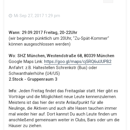
Mi Sep 27, 2017 1:29 pm
Wann: 29.09.2017 Freitag, 20-22Uhr
(wir beginnen pünktlich um 20Uhr, "Zu-Spät-Kommer"
können ausgeschlossen werden)
Wo: SHZ München, Westendstraße 68, 80339 München
Google Maps Link:
https://goo.gl/maps/cj5RQ6uUUPB2
Anfahrt: z.B. Haltestellen Schrenkstr (Bus) oder
Schwanthalerhöhe (U4/U5)
2.Stock - Gruppenraum 3
Info:
Jeden Freitag findet das Freitagslair statt. Hier gibt es
Vorträge und die Möglichkeit neue Leute kennenzulernen.
Meistens ist das hier der erste Anlaufpunkt für alle
Neulinge, die Aktiven und auch alte Hasen tauchen immer
mal wieder hier auf. Dort kannst Du auch Leute finden um
anschließend gemeinsam weiter in Clubs, Bars oder um die
Häuser zu ziehen.