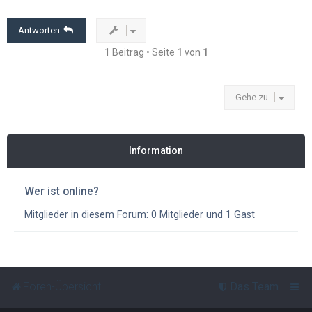
o
b
e
Antworten
n
1 Beitrag • Seite
1
von
1
Gehe zu
Information
Wer ist online?
Mitglieder in diesem Forum: 0 Mitglieder und 1 Gast
Foren-Übersicht
Das Team