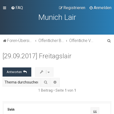
FAQ
Registrieren
Anmelden
Munich Lair
S
Foren-Übersicht
Öffentlicher Bereich
Öffentliche Veranstaltungen
u
[29.09.2017] Freitagslair
c
h
e
Antworten
Suche
Erweiterte Suche
1 Beitrag • Seite
1
von
1
livin