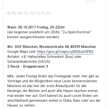
Mo Okt 02, 2017 2:41 pm
Wann: 06.10.2017 Freitag, 20-22Uhr
(wir beginnen pünktlich um 20Uhr, "Zu-Spät-Kommer"
können ausgeschlossen werden)
Wo: SHZ München, Westendstraße 68, 80339 München
Google Maps Link:
https://goo.gl/maps/cj5RQ6uUUPB2
Anfahrt: z.B. Haltestellen Schrenkstr (Bus) oder
Schwanthalerhöhe (U4/U5)
2.Stock - Gruppenraum 3
Info:
Jeden Freitag findet das Freitagslair statt. Hier gibt es
Vorträge und die Möglichkeit neue Leute kennenzulernen.
Meistens ist das hier der erste Anlaufpunkt für alle
Neulinge, die Aktiven und auch alte Hasen tauchen immer
mal wieder hier auf. Dort kannst Du auch Leute finden um
anschließend gemeinsam weiter in Clubs, Bars oder um die
Häuser zu ziehen.