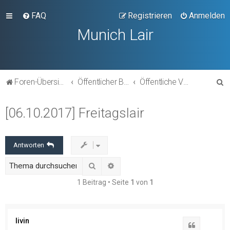
FAQ
Registrieren
Anmelden
Munich Lair
S
Foren-Übersicht
Öffentlicher Bereich
Öffentliche Veranstaltungen
u
[06.10.2017] Freitagslair
c
h
e
Antworten
Suche
Erweiterte Suche
1 Beitrag • Seite
1
von
1
livin