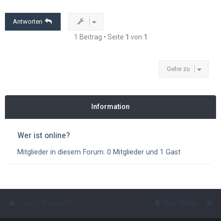
o
b
e
Antworten
n
1 Beitrag • Seite
1
von
1
Gehe zu
Information
Wer ist online?
Mitglieder in diesem Forum: 0 Mitglieder und 1 Gast
Foren-Übersicht
Das Team