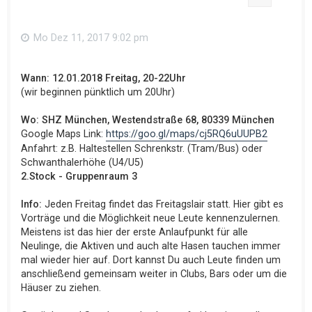
Mo Dez 11, 2017 9:02 pm
Wann: 12.01.2018 Freitag, 20-22Uhr
(wir beginnen pünktlich um 20Uhr)
Wo: SHZ München, Westendstraße 68, 80339 München
Google Maps Link:
https://goo.gl/maps/cj5RQ6uUUPB2
Anfahrt: z.B. Haltestellen Schrenkstr. (Tram/Bus) oder
Schwanthalerhöhe (U4/U5)
2.Stock - Gruppenraum 3
Info:
Jeden Freitag findet das Freitagslair statt. Hier gibt es
Vorträge und die Möglichkeit neue Leute kennenzulernen.
Meistens ist das hier der erste Anlaufpunkt für alle
Neulinge, die Aktiven und auch alte Hasen tauchen immer
mal wieder hier auf. Dort kannst Du auch Leute finden um
anschließend gemeinsam weiter in Clubs, Bars oder um die
Häuser zu ziehen.