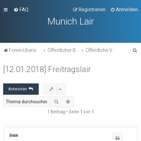
FAQ
Registrieren
Anmelden
Munich Lair
S
Foren-Übersicht
Öffentlicher Bereich
Öffentliche Veranstaltungen
u
[12.01.2018] Freitragslair
c
h
e
Antworten
Suche
Erweiterte Suche
1 Beitrag • Seite
1
von
1
livin