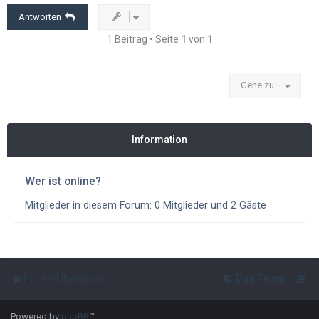
b
e
Antworten
n
1 Beitrag • Seite
1
von
1
Gehe zu
Information
Wer ist online?
Mitglieder in diesem Forum: 0 Mitglieder und 2 Gäste
Foren-Übersicht
Das Team
Powered by
phpBB
™